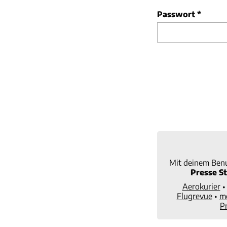
Passwort
*
Mit deinem Benu
Presse St
Aerokurier
Flugrevue
•
m
P