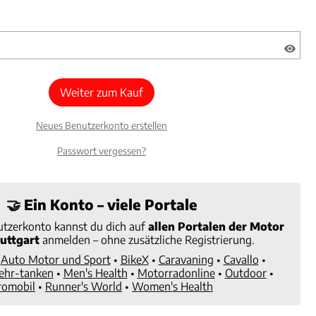
Weiter zum Kauf
Neues Benutzerkonto erstellen
Passwort vergessen?
🤝 Ein Konto – viele Portale
tzerkonto kannst du dich auf
allen Portalen der Motor
uttgart
anmelden – ohne zusätzliche Registrierung.
•
Auto Motor und Sport
•
BikeX
•
Caravaning
•
Cavallo
•
ehr-tanken
•
Men's Health
•
Motorradonline
•
Outdoor
•
romobil
•
Runner's World
•
Women's Health