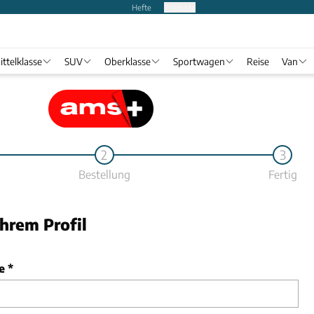
Hefte
Produkte
ittelklasse
SUV
Oberklasse
Sportwagen
Reise
Van
2
3
Bestellung
Fertig
Ihrem Profil
e
*