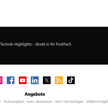
echnik-Highlights – direkt in Ihr Postfach.
Angebote
r
Autovergleich
ams+ abonnieren
ams+ hier kündigen
Widerruf digit