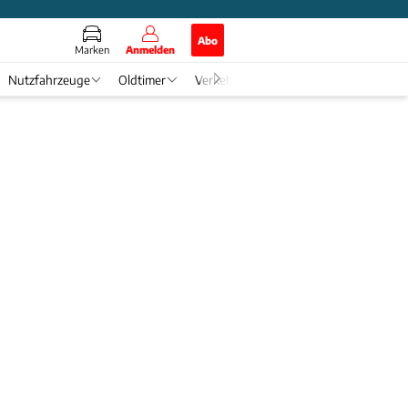
Abo
Marken
Anmelden
Nutzfahrzeuge
Oldtimer
Verkehr
Tech & Zukunft
Auto