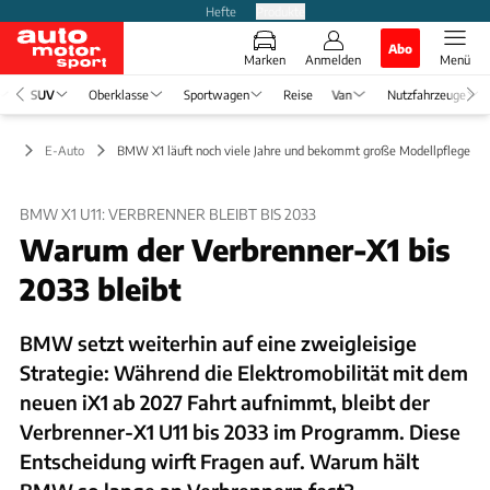
Hefte
Produkte
Abo
Marken
Anmelden
Menü
SUV
Oberklasse
Sportwagen
Reise
Van
Nutzfahrzeuge
UV
E-Auto
BMW X1 läuft noch viele Jahre und bekommt große Modellpflege
BMW X1 U11: VERBRENNER BLEIBT BIS 2033
Warum der Verbrenner-X1 bis
2033 bleibt
BMW setzt weiterhin auf eine zweigleisige
Strategie: Während die Elektromobilität mit dem
neuen iX1 ab 2027 Fahrt aufnimmt, bleibt der
Verbrenner-X1 U11 bis 2033 im Programm. Diese
Entscheidung wirft Fragen auf. Warum hält