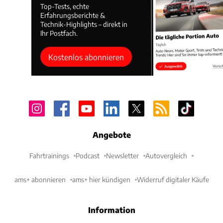
Top-Tests, echte
Erfahrungsberichte &
Technik-Highlights – direkt in
Ihr Postfach.
Kostenlos abonnieren
Angebote
Fahrtrainings
Podcast
Newsletter
Autovergleich
ams+ abonnieren
ams+ hier kündigen
Widerruf digitaler Käufe
Information