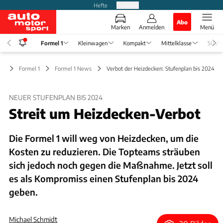
Hefte
Produkte
Abo
Marken
Anmelden
Menü
Formel 1
Kleinwagen
Kompakt
Mittelklasse
SUV
Formel 1
Formel 1 News
Verbot der Heizdecken: Stufenplan bis 2024
NEUER STUFENPLAN BIS 2024
Streit um Heizdecken-Verbot
Die Formel 1 will weg von Heizdecken, um die
Kosten zu reduzieren. Die Topteams sträuben
sich jedoch noch gegen die Maßnahme. Jetzt soll
es als Kompromiss einen Stufenplan bis 2024
geben.
Michael Schmidt