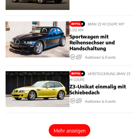
BMW Z3 M COUPÉ MIT
3.512 KM
Sportwagen mit
Reihensechser und
Handschaltung
Auktionen & Events
VERSTEIGERUNG BMW Z3
M COUPÉ
Z3-Unikat einmalig mit
Schiebedach
Auktionen & Events
Mehr anzeigen