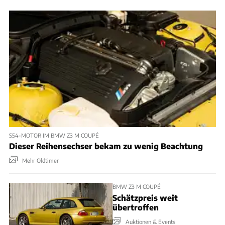
S54-MOTOR IM BMW Z3 M COUPÉ
Dieser Reihensechser bekam zu wenig Beachtung
Mehr Oldtimer
BMW Z3 M COUPÉ
Schätzpreis weit
übertroffen
Auktionen & Events