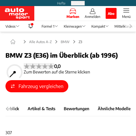
Hefte
Produkte
Abo
Marken
Anmelden
Menü
Videos
Formel 1
Kleinwagen
Kompakt
Mittelklasse
Alle Autos A-Z
BMW
Z3
BMW Z3 (E36) im Überblick (ab 1996)
0,0
Zum Bewerten auf die Sterne klicken
Fahrzeug vergleichen
 Überblick
Artikel & Tests
Bewertungen
Ähnliche Modelle
Foto: BMW/auto motor und sport
Slide 1 von 1: Bild - 307
307