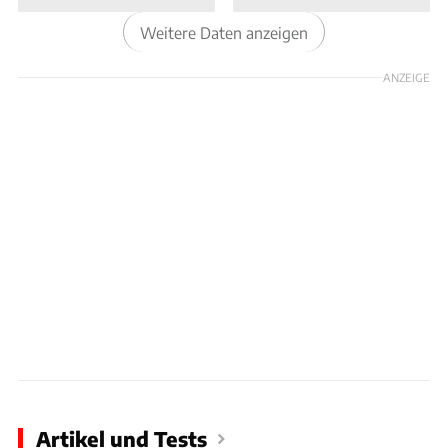
Sechszylinder bis drei Liter und 231 PS an, die
Weitere Daten anzeigen
M-Versionen mit 3,2 Litern und bis zu 325 PS.
Die gleichen Triebwerke gab es naturgemäß
ANZEIGE
auch im Coupé, das mit maskulin-dynamischer
Formensprache 1998 ins Programm gekommen
war. 1999 erhielt der BMW Z3 bei einem Facelift
ein überarbeitetes Heck mit hochgezogenen
Kotflügeln und einer gewölbten spitz
zulaufenden Heckklappe.
Insgesamt wurden vom BMW Z3 über 297.000
Einheiten gebaut.
Artikel und Tests