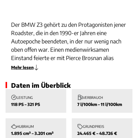
Der BMW Z3 gehört zu den Protagonisten jener
Roadster, die in den 1990-er Jahren eine
Autoepoche beendeten, in der nur wenig nach
oben offen war. Einen medienwirksamen
Einstand feierte er mit Pierce Brosnan alias
James Bond in "GoldenEye".
Mehr lesen
Gestartet war der im eigens für ihn errichteten
Daten im Überblick
Werk Spartanburg (USA) hergestellte BMW Z3
LEISTUNG
VERBRAUCH
als Vierzylindermodell 1.8 oder 1.9i mit einer
118 PS – 321 PS
7 l/100km – 11 l/100km
Leistung von 115 beziehungsweise 140 PS. 1996
wuchs die Produktpalette mit dem Roadster 2.8
um einen Reihensechszylinder. Ab 1999 bis zum
HUBRAUM
GRUNDPREIS
Auslaufen trieben den BMW Z3 ausnahmslos
1.895 cm³ – 3.201 cm³
24.465 € – 48.726 €