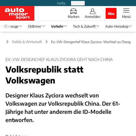
Hefte
Produkte
Abo
Marken
Anmelden
Menü
tzfahrzeuge
Oldtimer
Verkehr
Tech & Zukunft
Auto-Horoskop
hr
Politik & Wirtschaft
Ex-VW-Designchef Klaus Zyciora: Wechsel zu Changan
EX-VW-DESIGNCHEF KLAUS ZYCIORA GEHT NACH CHINA
Volksrepublik statt
Volkswagen
Designer Klaus Zyciora wechselt von
Volkswagen zur Volksrepublik China. Der 61-
Jährige hat unter anderem die ID-Modelle
entworfen.