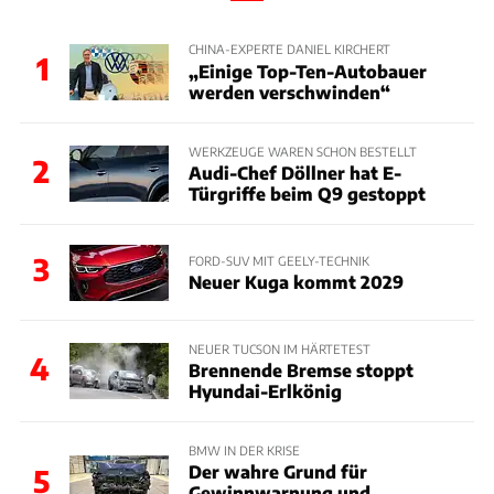
CHINA-EXPERTE DANIEL KIRCHERT
1
„Einige Top-Ten-Autobauer
werden verschwinden“
WERKZEUGE WAREN SCHON BESTELLT
2
Audi-Chef Döllner hat E-
Türgriffe beim Q9 gestoppt
3
FORD-SUV MIT GEELY-TECHNIK
Neuer Kuga kommt 2029
NEUER TUCSON IM HÄRTETEST
4
Brennende Bremse stoppt
Hyundai-Erlkönig
BMW IN DER KRISE
Der wahre Grund für
5
Gewinnwarnung und