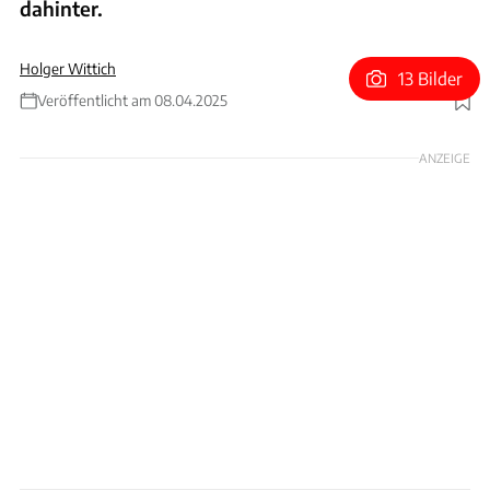
dahinter.
Holger Wittich
13 Bilder
Veröffentlicht am 08.04.2025
Foto: Fourleaflover und Mariano Sayno via Getty Images
ANZEIGE