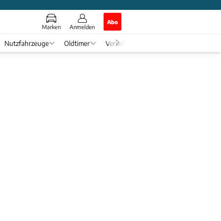
Abo
Marken
Anmelden
Nutzfahrzeuge
Oldtimer
Verkehr
Tech & Zukunft
Auto