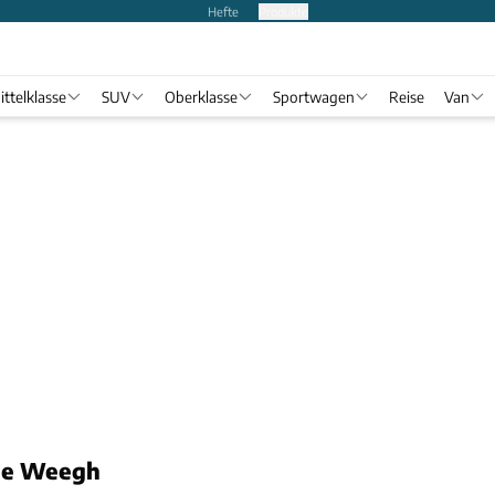
Hefte
Produkte
ittelklasse
SUV
Oberklasse
Sportwagen
Reise
Van
de Weegh