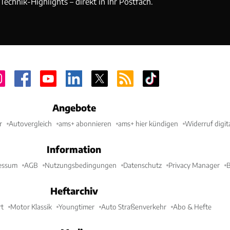
echnik-Highlights – direkt in Ihr Postfach.
Angebote
r
Autovergleich
ams+ abonnieren
ams+ hier kündigen
Widerruf digit
Information
essum
AGB
Nutzungsbedingungen
Datenschutz
Privacy Manager
B
Heftarchiv
t
Motor Klassik
Youngtimer
Auto Straßenverkehr
Abo & Hefte