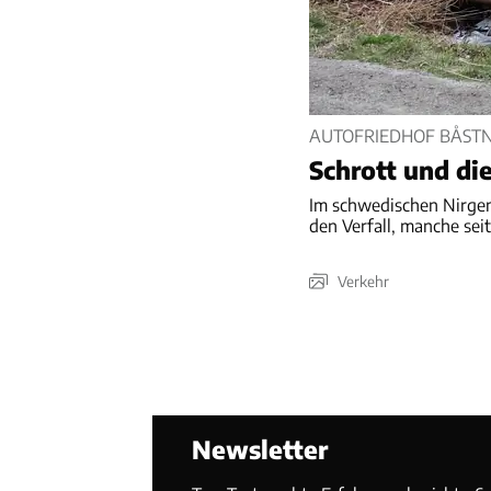
AUTOFRIEDHOF BÅST
Schrott und di
Im schwedischen Nirge
den Verfall, manche sei
Verkehr
Newsletter