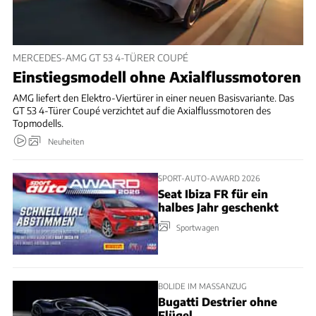
MERCEDES-AMG GT 53 4-TÜRER COUPÉ
Einstiegsmodell ohne Axialflussmotoren
AMG liefert den Elektro-Viertürer in einer neuen Basisvariante. Das
GT 53 4-Türer Coupé verzichtet auf die Axialflussmotoren des
Topmodells.
Neuheiten
SPORT-AUTO-AWARD 2026
Seat Ibiza FR für ein
halbes Jahr geschenkt
Sportwagen
BOLIDE IM MASSANZUG
Bugatti Destrier ohne
Flügel