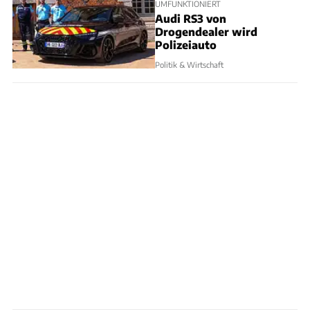
UMFUNKTIONIERT
Audi RS3 von
Drogendealer wird
Polizeiauto
Politik & Wirtschaft