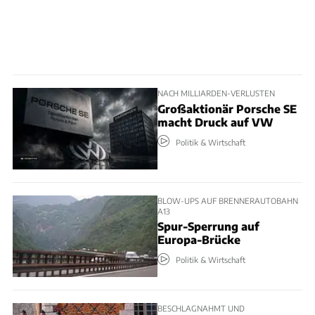
NACH MILLIARDEN-VERLUSTEN
Großaktionär Porsche SE
macht Druck auf VW
Politik & Wirtschaft
BLOW-UPS AUF BRENNERAUTOBAHN
A13
Spur-Sperrung auf
Europa-Brücke
Politik & Wirtschaft
BESCHLAGNAHMT UND