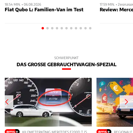
18:54 MIN. • 06.08.2026
17:59 MIN. • 29.07.202
Fiat Qubo L: Familien-Van im Test
Review: Merc
SCHWERPUNKT
DAS GROSSE GEBRAUCHTWAGEN-SPEZIAL
KILOMETERKÖNIG MERCEDES E200D T (S
REGIONALE 