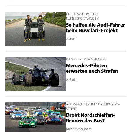
F1-KNOW-HOW FÜR
SUPERSPORTWAGEN
So halfen die Audi-Fahrer
beim Nuvolari-Projekt
Aktuell
DÄMPFER IM WM-KAMPF
Mercedes-Piloten
erwarten noch Strafen
Aktuell
ANTWORTEN ZUM NÜRBURGRING-
STREIT
Droht Nordschleifen-
Rennen das Aus?
Mehr Motorsport