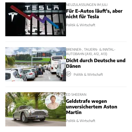
NEUZULASSUNGEN IM JULI
Für E-Autos läuft's, aber
nicht für Tesla
Politik & Wirtschaft
BRENNER-, TAUERN- & INNTAL-
AUTOBAHN (A10, A12, A13)
Dicht durch Deutsche und
Dänen
Politik & Wirtschaft
ED SHEERAN
Geldstrafe wegen
unversichertem Aston
Martin
Politik & Wirtschaft