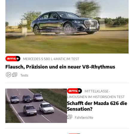
MERCEDES S 580 L 4MATIC IM TEST
Flausch, Präzision und ein neuer V8-Rhythmus
Tests
MITTELKLASSE-
LIMOUSINEN IM HISTORISCHEN TEST
Schafft der Mazda 626 die
Sensation?
Fahrberichte