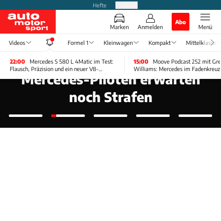
Hefte
Produkte
Abo
Marken
Anmelden
Menü
Videos
Formel 1
Kleinwagen
Kompakt
Mittelklasse
22:00
Mercedes S 580 L 4Matic im Test:
15:00
Moove Podcast 252 mit Gre
DÄMPFER IM WM-KAMPF
Flausch, Präzision und ein neuer V8-
Williams: Mercedes im Fadenkreuz 
Mercedes-Piloten erwarten
Rhythmus
noch Strafen