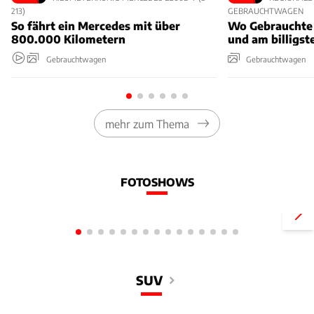
213)
GEBRAUCHTWAGEN
So fährt ein Mercedes mit über
Wo Gebrauchte 
800.000 Kilometern
und am billigst
Gebrauchtwagen
Gebrauchtwagen
mehr zum Thema
FOTOSHOWS
Neue Variante mit 190 PS und 58
kWh
Hier eskalier
SUV