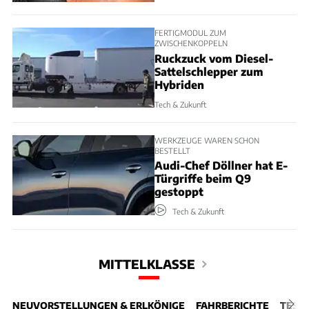
FERTIGMODUL ZUM
ZWISCHENKOPPELN
Ruckzuck vom Diesel-
Sattelschlepper zum
Hybriden
Tech & Zukunft
WERKZEUGE WAREN SCHON
BESTELLT
Audi-Chef Döllner hat E-
Türgriffe beim Q9
gestoppt
Tech & Zukunft
MITTELKLASSE
NEUVORSTELLUNGEN & ERLKÖNIGE
FAHRBERICHTE
TEST