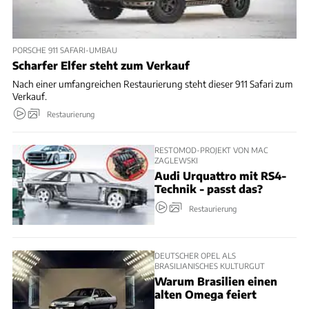
PORSCHE 911 SAFARI-UMBAU
Scharfer Elfer steht zum Verkauf
Nach einer umfangreichen Restaurierung steht dieser 911 Safari zum
Verkauf.
Restaurierung
RESTOMOD-PROJEKT VON MAC
ZAGLEWSKI
Audi Urquattro mit RS4-
Technik - passt das?
Restaurierung
DEUTSCHER OPEL ALS
BRASILIANISCHES KULTURGUT
Warum Brasilien einen
alten Omega feiert