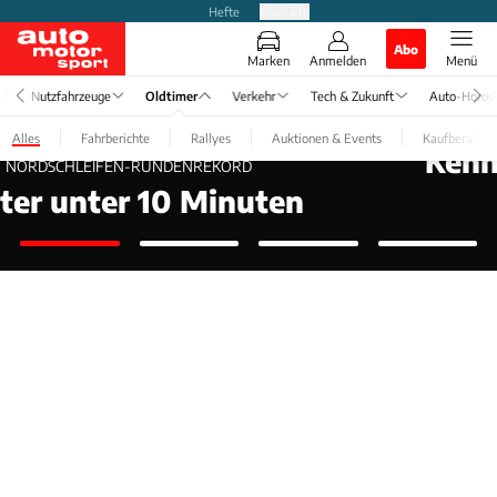
Hefte
Produkte
Abo
Marken
Anmelden
Menü
Nutzfahrzeuge
Oldtimer
Verkehr
Tech & Zukunft
Auto-Horos
MITSUBISHI PAJERO JR. FLYING PUG
Alles
Fahrberichte
Rallyes
Auktionen & Events
Kaufberatun
Kennen Sie den „fliegenden
Mops“?