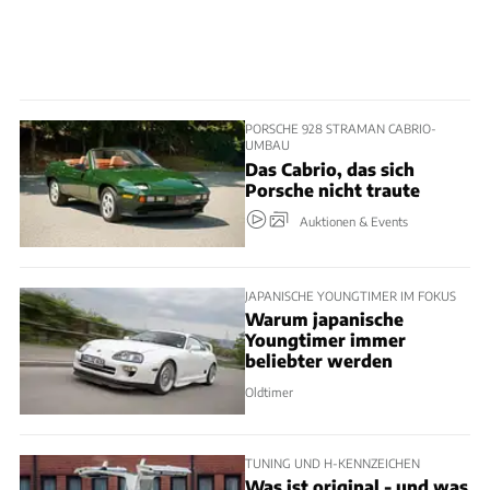
PORSCHE 928 STRAMAN CABRIO-
UMBAU
Das Cabrio, das sich
Porsche nicht traute
Auktionen & Events
JAPANISCHE YOUNGTIMER IM FOKUS
Warum japanische
Youngtimer immer
beliebter werden
Oldtimer
TUNING UND H-KENNZEICHEN
Was ist original - und was