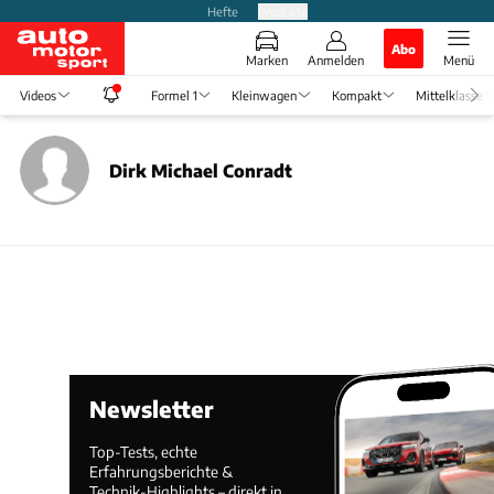
Hefte
Produkte
Abo
Marken
Anmelden
Menü
Videos
Formel 1
Kleinwagen
Kompakt
Mittelklasse
Dirk Michael Conradt
Newsletter
Top-Tests, echte
Erfahrungsberichte &
Technik-Highlights – direkt in