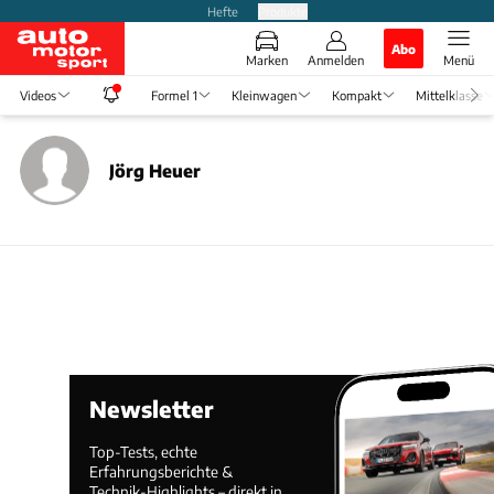
Hefte
Produkte
Abo
Marken
Anmelden
Menü
Videos
Formel 1
Kleinwagen
Kompakt
Mittelklasse
Jörg Heuer
Newsletter
Top-Tests, echte
Erfahrungsberichte &
Technik-Highlights – direkt in