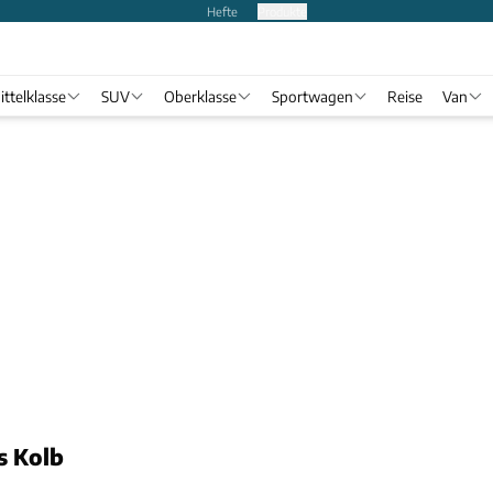
Hefte
Produkte
ittelklasse
SUV
Oberklasse
Sportwagen
Reise
Van
s Kolb