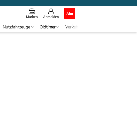
Abo
Marken
Anmelden
Nutzfahrzeuge
Oldtimer
Verkehr
Tech & Zukunft
Auto