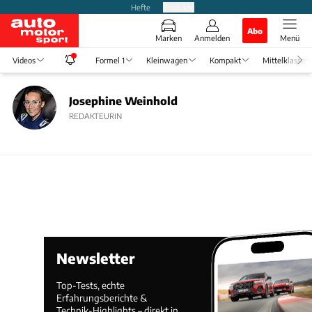
Hefte
Produkte
Abo
Marken
Anmelden
Menü
Videos
Formel 1
Kleinwagen
Kompakt
Mittelklasse
Josephine Weinhold
REDAKTEURIN
Newsletter
Top-Tests, echte
Erfahrungsberichte &
Technik-Highlights – direkt in