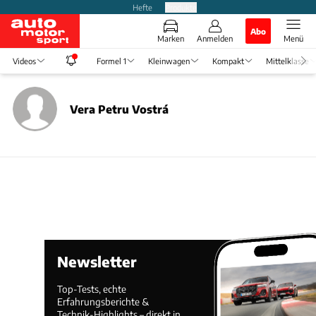
Hefte
Produkte
Abo
Marken
Anmelden
Menü
Videos
Formel 1
Kleinwagen
Kompakt
Mittelklasse
Vera Petru Vostrá
Newsletter
Top-Tests, echte
Erfahrungsberichte &
Technik-Highlights – direkt in