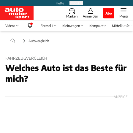
Hefte
Produkte
Abo
Marken
Anmelden
Menü
Videos
Formel 1
Kleinwagen
Kompakt
Mittelklasse
Autovergleich
FAHRZEUGVERGLEICH
Welches Auto ist das Beste für
mich?
ANZEIGE