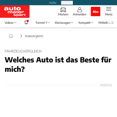
Hefte
Produkte
Abo
Marken
Anmelden
Menü
Videos
Formel 1
Kleinwagen
Kompakt
Mittelklasse
Autovergleich
FAHRZEUGVERGLEICH
Welches Auto ist das Beste für
mich?
ANZEIGE