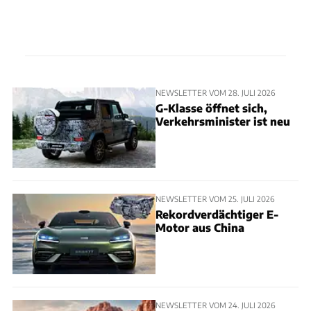
NEWSLETTER VOM 28. JULI 2026
G-Klasse öffnet sich,
Verkehrsminister ist neu
NEWSLETTER VOM 25. JULI 2026
Rekordverdächtiger E-
Motor aus China
NEWSLETTER VOM 24. JULI 2026