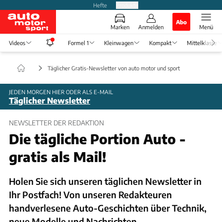
Hefte
Produkte
Abo
Marken
Anmelden
Menü
Videos
Formel 1
Kleinwagen
Kompakt
Mittelklasse
Täglicher Gratis-Newsletter von auto motor und sport
JEDEN MORGEN HIER ODER ALS E-MAIL
Täglicher Newsletter
NEWSLETTER DER REDAKTION
Die tägliche Portion Auto -
gratis als Mail!
Holen Sie sich unseren täglichen Newsletter in
Ihr Postfach! Von unseren Redakteuren
handverlesene Auto-Geschichten über Technik,
neue Modelle und Nachrichten.