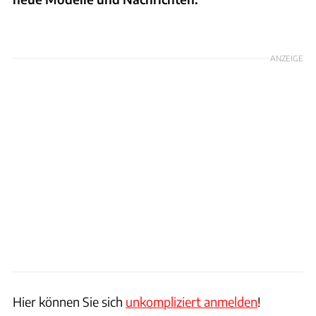
Foto: Hersteller/ Arturo Rivas / SB Medien / Patrick Lang
ANZEIGE
Hier können Sie sich
unkompliziert anmelden
!