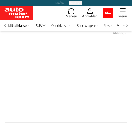
Hefte
Produkte
Abo
Marken
Anmelden
Menü
Mittelklasse
SUV
Oberklasse
Sportwagen
Reise
Van
ANZEIGE