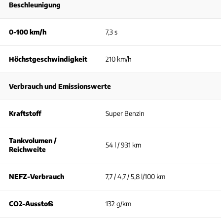
Beschleunigung
0-100 km/h
7,3 s
Höchstgeschwindigkeit
210 km/h
Verbrauch und Emissionswerte
Kraftstoff
Super Benzin
Tankvolumen /
54 l / 931 km
Reichweite
NEFZ-Verbrauch
7,7 / 4,7 / 5,8 l/100 km
CO2-Ausstoß
132 g/km