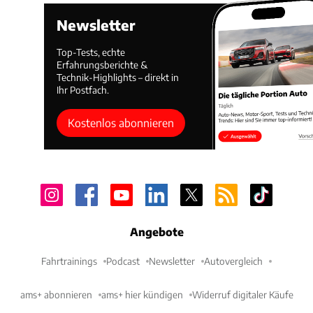
Newsletter
Top-Tests, echte
Erfahrungsberichte &
Technik-Highlights – direkt in
Ihr Postfach.
Kostenlos abonnieren
Angebote
Fahrtrainings
Podcast
Newsletter
Autovergleich
ams+ abonnieren
ams+ hier kündigen
Widerruf digitaler Käufe