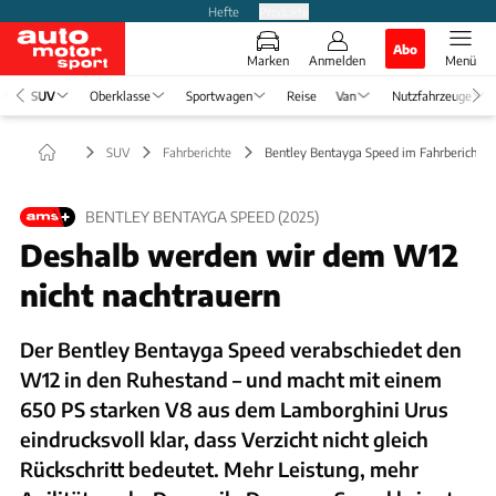
Hefte
Produkte
Abo
Marken
Anmelden
Menü
SUV
Oberklasse
Sportwagen
Reise
Van
Nutzfahrzeuge
SUV
Fahrberichte
Bentley Bentayga Speed im Fahrbericht
BENTLEY BENTAYGA SPEED (2025)
Deshalb werden wir dem W12
nicht nachtrauern
Der Bentley Bentayga Speed verabschiedet den
W12 in den Ruhestand – und macht mit einem
650 PS starken V8 aus dem Lamborghini Urus
eindrucksvoll klar, dass Verzicht nicht gleich
Rückschritt bedeutet. Mehr Leistung, mehr