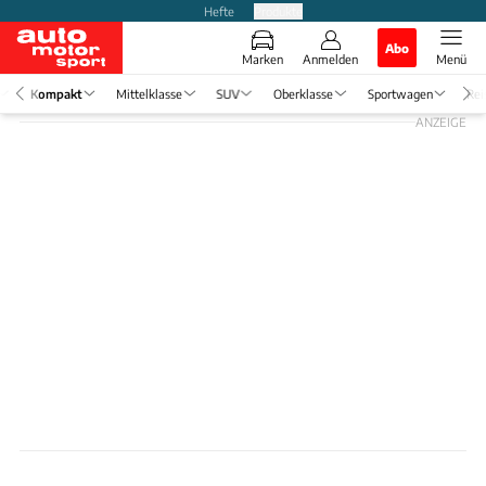
Hefte
Produkte
Abo
Marken
Anmelden
Menü
Kompakt
Mittelklasse
SUV
Oberklasse
Sportwagen
Rei
ANZEIGE