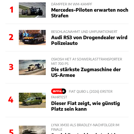
DÄMPFER IM WM-KAMPF
1
Mercedes-Piloten erwarten noch
Strafen
BESCHLAGNAHMT UND UMFUNKTIONIERT
2
Audi RS3 von Drogendealer wird
Polizeiauto
OSKOSH HET A1 SCHWERLASTTRANSPORTER
MIT 700 PS
3
Die stärkste Zugmaschine der
US-Armee
FIAT QUBO L (2026) ERSTER
4
FAHRTEST
Dieser Fiat zeigt, wie günstig
Platz sein kann
LYNX XM30 ALS BRADLEY-NACHFOLGER IM
FINALE
5