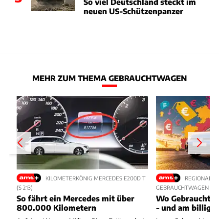
So viel Deutschland steckt im
neuen US-Schützenpanzer
MEHR ZUM THEMA GEBRAUCHTWAGEN
KILOMETERKÖNIG MERCEDES E200D T
REGIONALE 
(S 213)
GEBRAUCHTWAGEN
So fährt ein Mercedes mit über
Wo Gebrauchte 
800.000 Kilometern
- und am billigs