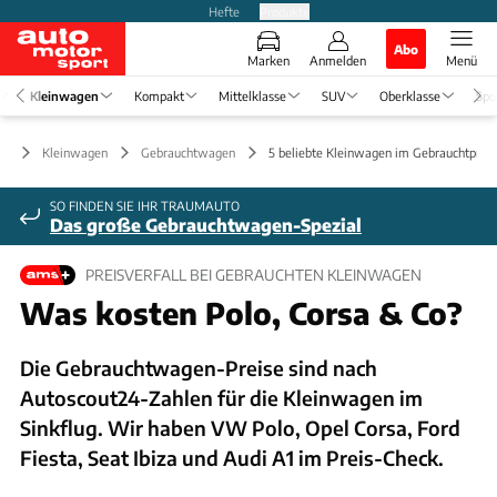
Hefte
Produkte
Abo
Marken
Anmelden
Menü
Kleinwagen
Kompakt
Mittelklasse
SUV
Oberklasse
Spo
Kleinwagen
Gebrauchtwagen
5 beliebte Kleinwagen im Gebrauchtprei
SO FINDEN SIE IHR TRAUMAUTO
Das große Gebrauchtwagen-Spezial
PREISVERFALL BEI GEBRAUCHTEN KLEINWAGEN
Was kosten Polo, Corsa & Co?
Die Gebrauchtwagen-Preise sind nach
Autoscout24-Zahlen für die Kleinwagen im
Sinkflug. Wir haben VW Polo, Opel Corsa, Ford
Fiesta, Seat Ibiza und Audi A1 im Preis-Check.