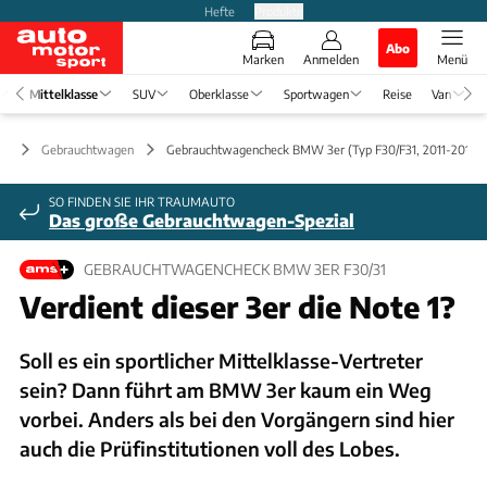
Hefte
Produkte
Abo
Marken
Anmelden
Menü
Mittelklasse
SUV
Oberklasse
Sportwagen
Reise
Van
se
Gebrauchtwagen
Gebrauchtwagencheck BMW 3er (Typ F30/F31, 2011-2019)
SO FINDEN SIE IHR TRAUMAUTO
Das große Gebrauchtwagen-Spezial
GEBRAUCHTWAGENCHECK BMW 3ER F30/31
Verdient dieser 3er die Note 1?
Soll es ein sportlicher Mittelklasse-Vertreter
sein? Dann führt am BMW 3er kaum ein Weg
vorbei. Anders als bei den Vorgängern sind hier
auch die Prüfinstitutionen voll des Lobes.