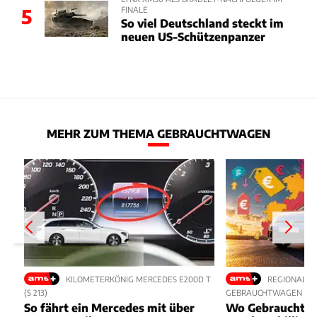
FINALE
5
So viel Deutschland steckt im
neuen US-Schützenpanzer
MEHR ZUM THEMA GEBRAUCHTWAGEN
KILOMETERKÖNIG MERCEDES E200D T
REGIONALE 
(S 213)
GEBRAUCHTWAGEN
So fährt ein Mercedes mit über
Wo Gebrauchte 