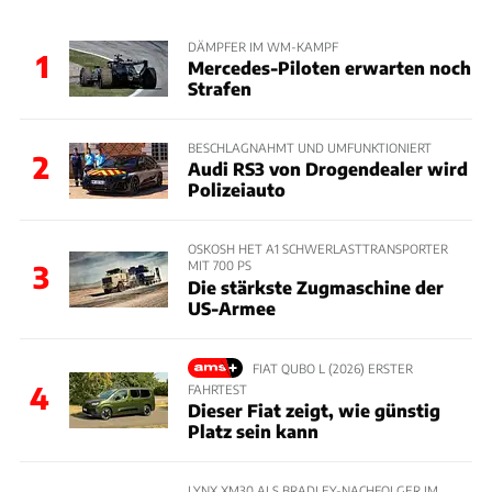
DÄMPFER IM WM-KAMPF
1
Mercedes-Piloten erwarten noch
Strafen
BESCHLAGNAHMT UND UMFUNKTIONIERT
2
Audi RS3 von Drogendealer wird
Polizeiauto
OSKOSH HET A1 SCHWERLASTTRANSPORTER
MIT 700 PS
3
Die stärkste Zugmaschine der
US-Armee
FIAT QUBO L (2026) ERSTER
4
FAHRTEST
Dieser Fiat zeigt, wie günstig
Platz sein kann
LYNX XM30 ALS BRADLEY-NACHFOLGER IM