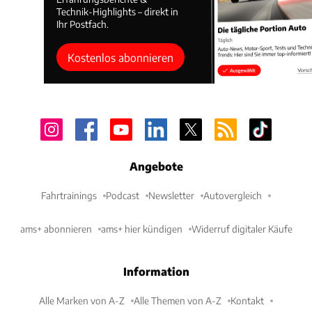
Technik-Highlights – direkt in
Ihr Postfach.
Kostenlos abonnieren
Angebote
Fahrtrainings
Podcast
Newsletter
Autovergleich
ams+ abonnieren
ams+ hier kündigen
Widerruf digitaler Käufe
Information
Alle Marken von A-Z
Alle Themen von A-Z
Kontakt