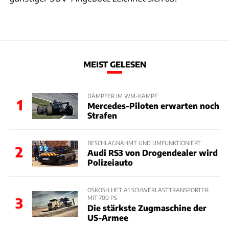
MEIST GELESEN
DÄMPFER IM WM-KAMPF
1
Mercedes-Piloten erwarten noch
Strafen
BESCHLAGNAHMT UND UMFUNKTIONIERT
2
Audi RS3 von Drogendealer wird
Polizeiauto
OSKOSH HET A1 SCHWERLASTTRANSPORTER
MIT 700 PS
3
Die stärkste Zugmaschine der
US-Armee