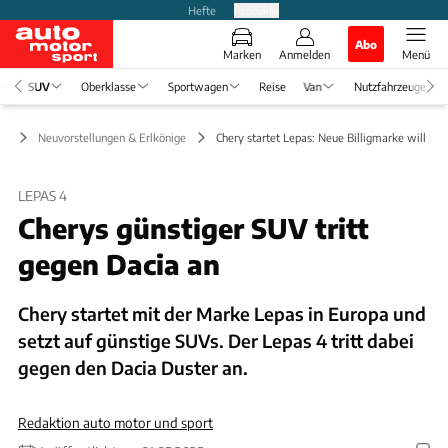
Hefte
Produkte
Abo
Marken
Anmelden
Menü
SUV
Oberklasse
Sportwagen
Reise
Van
Nutzfahrzeuge
UV
Neuvorstellungen & Erlkönige
Chery startet Lepas: Neue Billigmarke will Da
LEPAS 4
Cherys günstiger SUV tritt
gegen Dacia an
Chery startet mit der Marke Lepas in Europa und
setzt auf günstige SUVs. Der Lepas 4 tritt dabei
gegen den Dacia Duster an.
Redaktion auto motor und sport