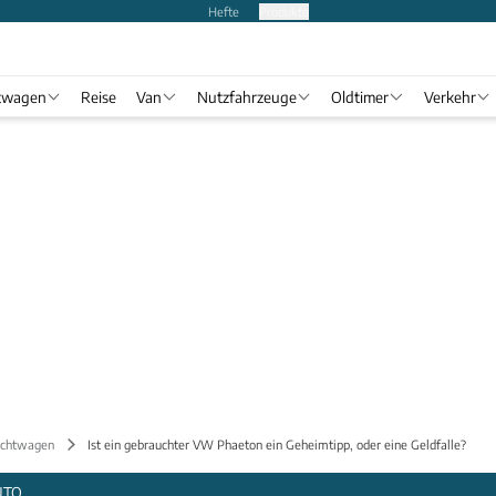
Hefte
Produkte
twagen
Reise
Van
Nutzfahrzeuge
Oldtimer
Verkehr
uchtwagen
Ist ein gebrauchter VW Phaeton ein Geheimtipp, oder eine Geldfalle?
UTO