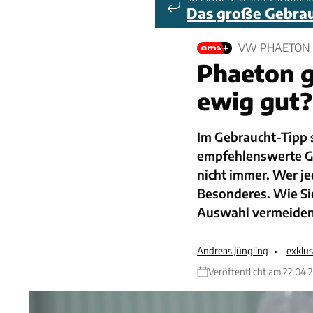
Das große Gebra
VW PHAETON
Phaeton g
ewig gut?
Im Gebraucht-Tipp 
empfehlenswerte Ge
nicht immer. Wer j
Besonderes. Wie Sie
Auswahl vermeiden
Andreas Jüngling
exklu
Veröffentlicht am 22.04.