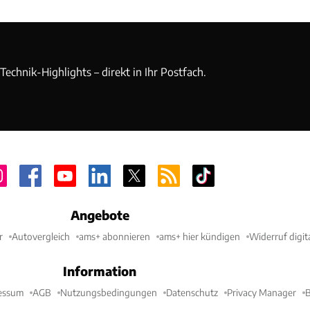
echnik-Highlights – direkt in Ihr Postfach.
Angebote
r
Autovergleich
ams+ abonnieren
ams+ hier kündigen
Widerruf digit
Information
essum
AGB
Nutzungsbedingungen
Datenschutz
Privacy Manager
B