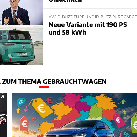
VW ID. BUZZ PURE UND ID. BUZZ PURE CARG
Neue Variante mit 190 PS
und 58 kWh
 ZUM THEMA GEBRAUCHTWAGEN