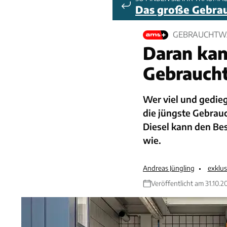
Das große Gebra
GEBRAUCHTWA
Daran kan
Gebraucht
Wer viel und gedieg
die jüngste Gebrau
Diesel kann den Bes
wie.
Andreas Jüngling
exklu
Veröffentlicht am 31.10.2