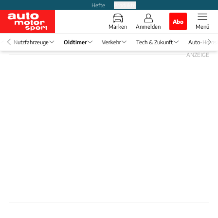
Hefte
Produkte
Abo
Marken
Anmelden
Menü
Nutzfahrzeuge
Oldtimer
Verkehr
Tech & Zukunft
Auto-Horos
ANZEIGE