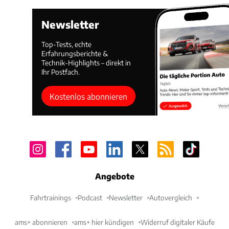
Newsletter
Top-Tests, echte
Erfahrungsberichte &
Technik-Highlights – direkt in
Ihr Postfach.
Kostenlos abonnieren
Angebote
Fahrtrainings
Podcast
Newsletter
Autovergleich
ams+ abonnieren
ams+ hier kündigen
Widerruf digitaler Käufe