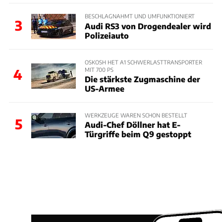
BESCHLAGNAHMT UND UMFUNKTIONIERT
3
Audi RS3 von Drogendealer wird
Polizeiauto
OSKOSH HET A1 SCHWERLASTTRANSPORTER
MIT 700 PS
4
Die stärkste Zugmaschine der
US-Armee
WERKZEUGE WAREN SCHON BESTELLT
5
Audi-Chef Döllner hat E-
Türgriffe beim Q9 gestoppt