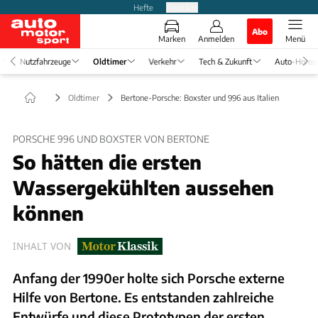
Hefte
Produkte
Abo
Marken
Anmelden
Menü
Nutzfahrzeuge
Oldtimer
Verkehr
Tech & Zukunft
Auto-Horos
Oldtimer
Bertone-Porsche: Boxster und 996 aus Italien
PORSCHE 996 UND BOXSTER VON BERTONE
So hätten die ersten
Wassergekühlten aussehen
können
INHALT VON
Anfang der 1990er holte sich Porsche externe
Hilfe von Bertone. Es entstanden zahlreiche
Entwürfe und diese Prototypen der ersten