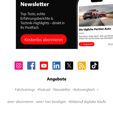
Newsletter
Top-Tests, echte
Erfahrungsberichte &
Technik-Highlights – direkt in
Ihr Postfach.
Kostenlos abonnieren
Angebote
Fahrtrainings
Podcast
Newsletter
Autovergleich
ams+ abonnieren
ams+ hier kündigen
Widerruf digitaler Käufe