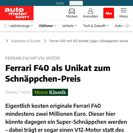
Hefte
Produkte
Abo
Marken
Anmelden
Menü
Nutzfahrzeuge
Oldtimer
Verkehr
Tech & Zukunft
Auto-Horos
er
Auktionen & Events
Ferrari F40 mit V12 könnte Super-Schnäppchen werden
FERRARI F40 MIT V12-MOTOR
Ferrari F40 als Unikat zum
Schnäppchen-Preis
INHALT VON
Eigentlich kosten originale Ferrari F40
mindestens zwei Millionen Euro. Dieser hier
könnte dagegen ein Super-Schnäppchen werden
– dabei trägt er sogar einen V12-Motor statt des