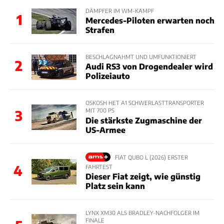
DÄMPFER IM WM-KAMPF
1
Mercedes-Piloten erwarten noch
Strafen
BESCHLAGNAHMT UND UMFUNKTIONIERT
2
Audi RS3 von Drogendealer wird
Polizeiauto
OSKOSH HET A1 SCHWERLASTTRANSPORTER
MIT 700 PS
3
Die stärkste Zugmaschine der
US-Armee
FIAT QUBO L (2026) ERSTER
4
FAHRTEST
Dieser Fiat zeigt, wie günstig
Platz sein kann
LYNX XM30 ALS BRADLEY-NACHFOLGER IM
FINALE