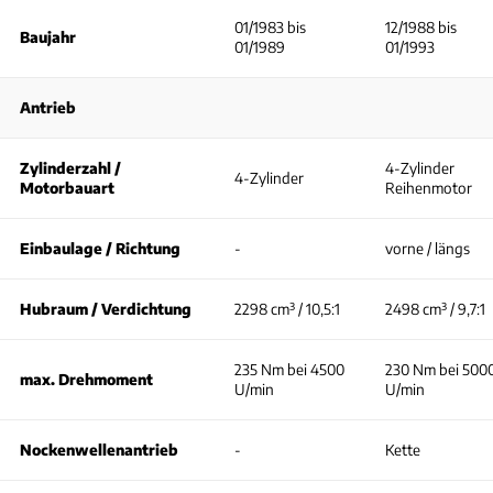
01/1983 bis
12/1988 bis
Baujahr
01/1989
01/1993
Antrieb
Zylinderzahl /
4-Zylinder
4-Zylinder
Motorbauart
Reihenmotor
Einbaulage / Richtung
-
vorne / längs
Hubraum / Verdichtung
2298 cm³ / 10,5:1
2498 cm³ / 9,7:1
235 Nm bei 4500
230 Nm bei 500
max. Drehmoment
U/min
U/min
Nockenwellenantrieb
-
Kette