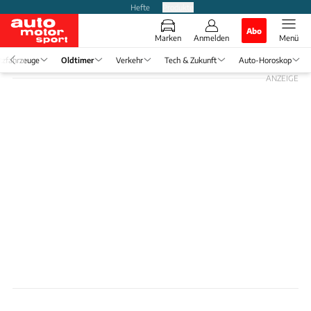
Hefte
Produkte
Abo
Marken
Anmelden
Menü
tzfahrzeuge
Oldtimer
Verkehr
Tech & Zukunft
Auto-Horoskop
ANZEIGE