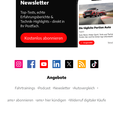
Newsletter
Top-Tests, echte
Erfahrungsberichte &
Technik-Highlights – direkt in
Ihr Postfach.
Kostenlos abonnieren
Angebote
Fahrtrainings
Podcast
Newsletter
Autovergleich
ams+ abonnieren
ams+ hier kündigen
Widerruf digitaler Käufe