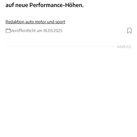
auf neue Performance-Höhen.
Redaktion auto motor und sport
Veröffentlicht am 18.03.2025
Foto: Ben Sipson, The Drive, https://youtu.be/wb94nOq-Tkw?si=EPGenAa6VlIfOmO0
ANZEIGE