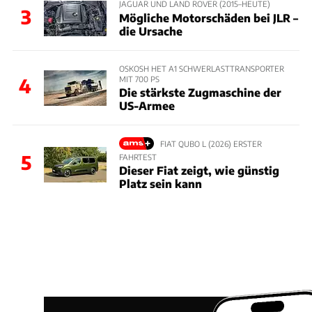
JAGUAR UND LAND ROVER (2015–HEUTE)
3
Mögliche Motorschäden bei JLR –
die Ursache
OSKOSH HET A1 SCHWERLASTTRANSPORTER
MIT 700 PS
4
Die stärkste Zugmaschine der
US-Armee
FIAT QUBO L (2026) ERSTER
5
FAHRTEST
Dieser Fiat zeigt, wie günstig
Platz sein kann