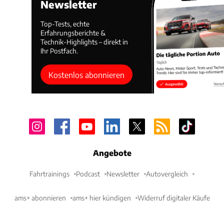
Newsletter
Top-Tests, echte
Erfahrungsberichte &
Technik-Highlights – direkt in
Ihr Postfach.
Kostenlos abonnieren
Angebote
Fahrtrainings
Podcast
Newsletter
Autovergleich
ams+ abonnieren
ams+ hier kündigen
Widerruf digitaler Käufe