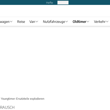
Hefte
Produkte
twagen
Reise
Van
Nutzfahrzeuge
Oldtimer
Verkehr
r Youngtimer-Ersatzteile explodieren
SRAUSCH