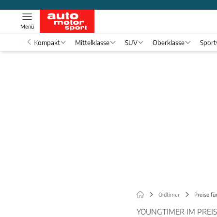
Menü
nwagen
Kompakt
Mittelklasse
SUV
Oberklasse
Spor
Oldtimer
Preise fü
YOUNGTIMER IM PREI