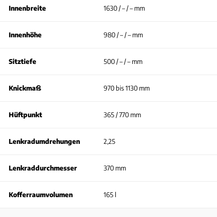
Innenbreite
1630 / – / – mm
Innenhöhe
980 / – / – mm
Sitztiefe
500 / – / – mm
Knickmaß
970 bis 1130 mm
Hüftpunkt
365 / 770 mm
Lenkradumdrehungen
2,25
Lenkraddurchmesser
370 mm
Kofferraumvolumen
165 l