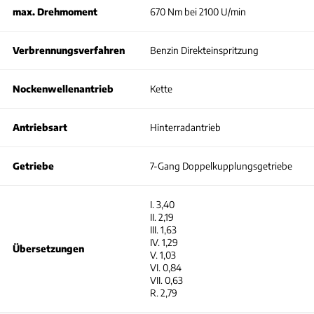
max. Drehmoment
670 Nm bei 2100 U/min
Verbrennungsverfahren
Benzin Direkteinspritzung
Nockenwellenantrieb
Kette
Antriebsart
Hinterradantrieb
Getriebe
7-Gang Doppelkupplungsgetriebe
I. 3,40
II. 2,19
III. 1,63
IV. 1,29
Übersetzungen
V. 1,03
VI. 0,84
VII. 0,63
R. 2,79