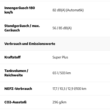
Innengeräusch 180
82 dB(A) (Automatik)
km/h
Standgeräusch / max.
56 / 85 dB(A)
Geräusch
Verbrauch und Emissionswerte
Kraftstoff
Super Plus
Tankvolumen /
65 l / 503 km
Reichweite
NEFZ-Verbrauch
17,7 / 10,3 / 12,9 l/100 km
CO2-Ausstoß
296 g/km