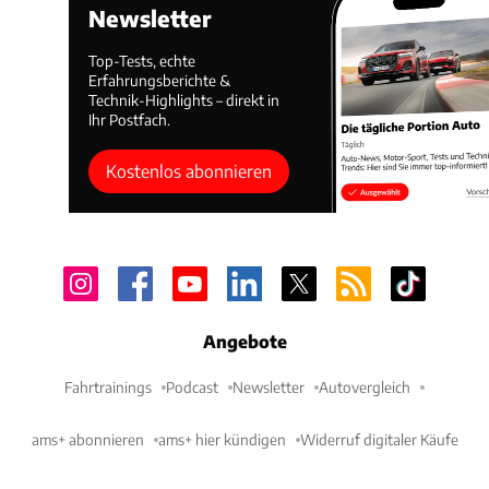
Newsletter
Top-Tests, echte
Erfahrungsberichte &
Technik-Highlights – direkt in
Ihr Postfach.
Kostenlos abonnieren
Angebote
Fahrtrainings
Podcast
Newsletter
Autovergleich
ams+ abonnieren
ams+ hier kündigen
Widerruf digitaler Käufe