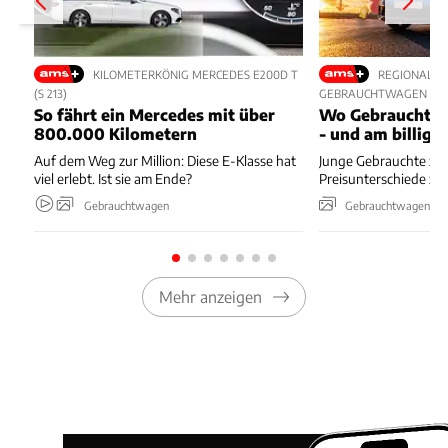
KILOMETERKÖNIG MERCEDES E200D T
REGIONALE 
(S 213)
GEBRAUCHTWAGEN
So fährt ein Mercedes mit über
Wo Gebrauchte 
800.000 Kilometern
- und am billigs
Auf dem Weg zur Million: Diese E-Klasse hat
Junge Gebrauchte zei
viel erlebt. Ist sie am Ende?
Preisunterschiede zw
Gebrauchtwagen
Gebrauchtwagen
Mehr anzeigen