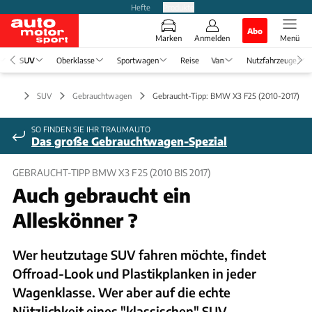
Hefte
Produkte
Abo
Marken
Anmelden
Menü
SUV
Oberklasse
Sportwagen
Reise
Van
Nutzfahrzeuge
SUV
Gebrauchtwagen
Gebraucht-Tipp: BMW X3 F25 (2010-2017)
SO FINDEN SIE IHR TRAUMAUTO
Das große Gebrauchtwagen-Spezial
GEBRAUCHT-TIPP BMW X3 F25 (2010 BIS 2017)
Auch gebraucht ein
Alleskönner ?
Wer heutzutage SUV fahren möchte, findet
Offroad-Look und Plastikplanken in jeder
Wagenklasse. Wer aber auf die echte
Nützlichkeit eines "klassischen" SUV