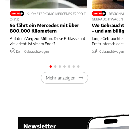
KILOMETERKÖNIG MERCEDES E200D T
REGIONALE 
(S 213)
GEBRAUCHTWAGEN
So fährt ein Mercedes mit über
Wo Gebrauchte 
800.000 Kilometern
- und am billigs
Auf dem Weg zur Million: Diese E-Klasse hat
Junge Gebrauchte zei
viel erlebt. Ist sie am Ende?
Preisunterschiede zw
Gebrauchtwagen
Gebrauchtwagen
Mehr anzeigen
Newsletter