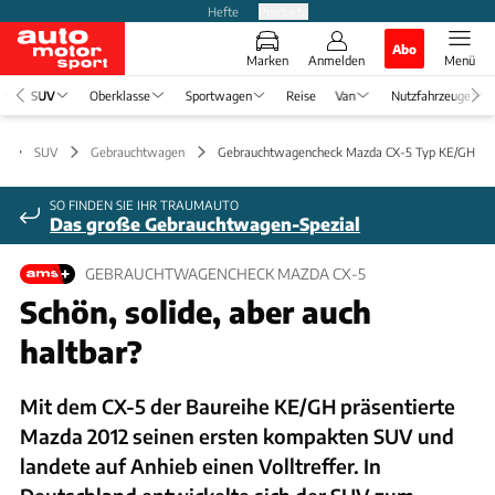
Hefte
Produkte
Abo
Marken
Anmelden
Menü
SUV
Oberklasse
Sportwagen
Reise
Van
Nutzfahrzeuge
SUV
Gebrauchtwagen
Gebrauchtwagencheck Mazda CX-5 Typ KE/GH
SO FINDEN SIE IHR TRAUMAUTO
Das große Gebrauchtwagen-Spezial
GEBRAUCHTWAGENCHECK MAZDA CX-5
Schön, solide, aber auch
haltbar?
Mit dem CX-5 der Baureihe KE/GH präsentierte
Mazda 2012 seinen ersten kompakten SUV und
landete auf Anhieb einen Volltreffer. In