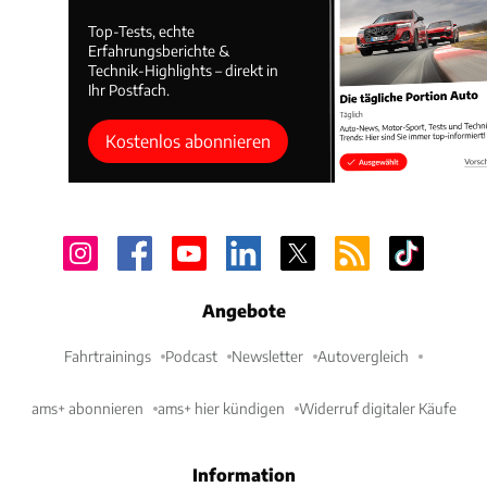
Top-Tests, echte
Erfahrungsberichte &
Technik-Highlights – direkt in
Ihr Postfach.
Kostenlos abonnieren
Angebote
Fahrtrainings
Podcast
Newsletter
Autovergleich
ams+ abonnieren
ams+ hier kündigen
Widerruf digitaler Käufe
Information