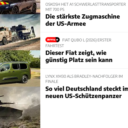
OSKOSH HET A1 SCHWERLASTTRANSPORTER
MIT 700 PS
Die stärkste Zugmaschine
der US-Armee
FIAT QUBO L (2026) ERSTER
FAHRTEST
Dieser Fiat zeigt, wie
günstig Platz sein kann
LYNX XM30 ALS BRADLEY-NACHFOLGER IM
FINALE
So viel Deutschland steckt i
neuen US-Schützenpanzer