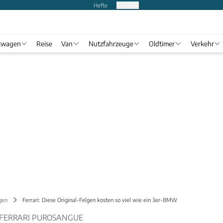
Hefte
Produkte
twagen
Reise
Van
Nutzfahrzeuge
Oldtimer
Verkehr
gen
Ferrari: Diese Original-Felgen kosten so viel wie ein 3er-BMW
 FERRARI PUROSANGUE