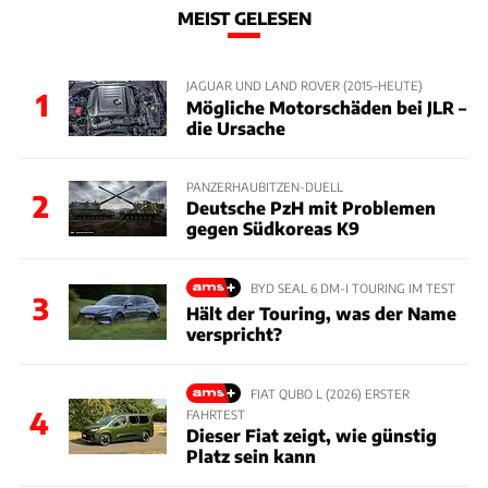
MEIST GELESEN
JAGUAR UND LAND ROVER (2015–HEUTE)
1
Mögliche Motorschäden bei JLR –
die Ursache
PANZERHAUBITZEN-DUELL
2
Deutsche PzH mit Problemen
gegen Südkoreas K9
BYD SEAL 6 DM-I TOURING IM TEST
3
Hält der Touring, was der Name
verspricht?
FIAT QUBO L (2026) ERSTER
4
FAHRTEST
Dieser Fiat zeigt, wie günstig
Platz sein kann