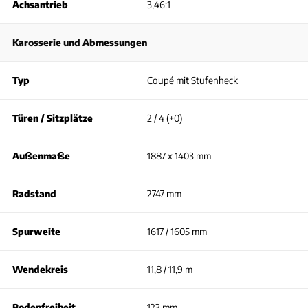
Achsantrieb
3,46:1
Karosserie und Abmessungen
Typ
Coupé mit Stufenheck
Türen / Sitzplätze
2 / 4 (+0)
Außenmaße
1887 x 1403 mm
Radstand
2747 mm
Spurweite
1617 / 1605 mm
Wendekreis
11,8 / 11,9 m
Bodenfreiheit
123 mm