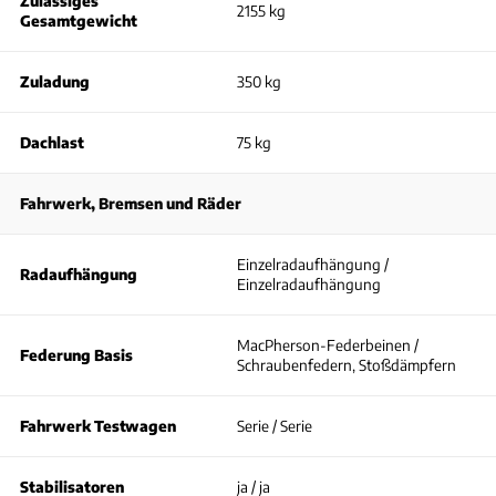
Zulässiges
2155 kg
Gesamtgewicht
Zuladung
350 kg
Dachlast
75 kg
Fahrwerk, Bremsen und Räder
Einzelradaufhängung /
Radaufhängung
Einzelradaufhängung
MacPherson-Federbeinen /
Federung Basis
Schraubenfedern, Stoßdämpfern
Fahrwerk Testwagen
Serie / Serie
Stabilisatoren
ja / ja