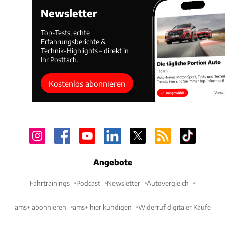
Newsletter
Top-Tests, echte
Erfahrungsberichte &
Technik-Highlights – direkt in
Ihr Postfach.
Kostenlos abonnieren
Angebote
Fahrtrainings
Podcast
Newsletter
Autovergleich
ams+ abonnieren
ams+ hier kündigen
Widerruf digitaler Käufe