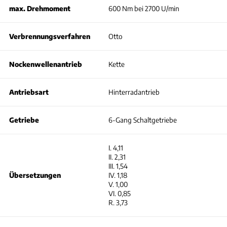
max. Drehmoment
600 Nm bei 2700 U/min
Verbrennungsverfahren
Otto
Nockenwellenantrieb
Kette
Antriebsart
Hinterradantrieb
Getriebe
6-Gang Schaltgetriebe
I. 4,11
II. 2,31
III. 1,54
Übersetzungen
IV. 1,18
V. 1,00
VI. 0,85
R. 3,73