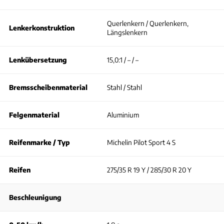
Querlenkern / Querlenkern,
Lenkerkonstruktion
Längslenkern
Lenkübersetzung
15,0:1 / – / –
Bremsscheibenmaterial
Stahl / Stahl
Felgenmaterial
Aluminium
Reifenmarke / Typ
Michelin Pilot Sport 4 S
Reifen
275/35 R 19 Y / 285/30 R 20 Y
Beschleunigung