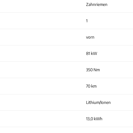
Zahnriemen
1
vorn
81 kW
350 Nm
70 km
Lithium/Ionen
13,0 kWh