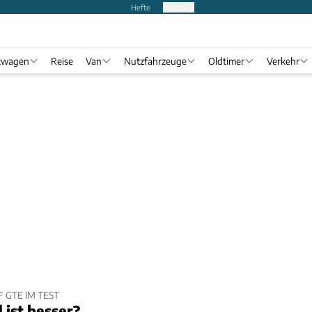
Hefte
Produkte
twagen
Reise
Van
Nutzfahrzeuge
Oldtimer
Verkehr
 GTE IM TEST
 ist besser?