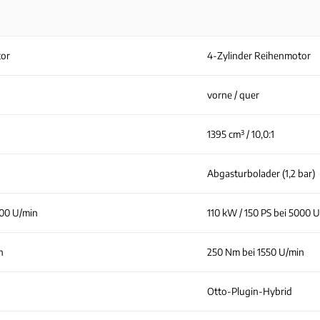
tor
4-Zylinder Reihenmotor
vorne / quer
1395 cm³ / 10,0:1
Abgasturbolader (1,2 bar)
000 U/min
110 kW / 150 PS bei 5000 
n
250 Nm bei 1550 U/min
Otto-Plugin-Hybrid