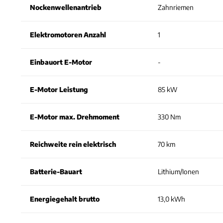
Nockenwellenantrieb
Zahnriemen
Elektromotoren Anzahl
1
Einbauort E-Motor
-
E-Motor Leistung
85 kW
E-Motor max. Drehmoment
330 Nm
Reichweite rein elektrisch
70 km
Batterie-Bauart
Lithium/Ionen
Energiegehalt brutto
13,0 kWh