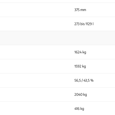
375 mm
273 bis 1129 l
1624 kg
1592 kg
56,5 / 43,5 %
2040 kg
416 kg