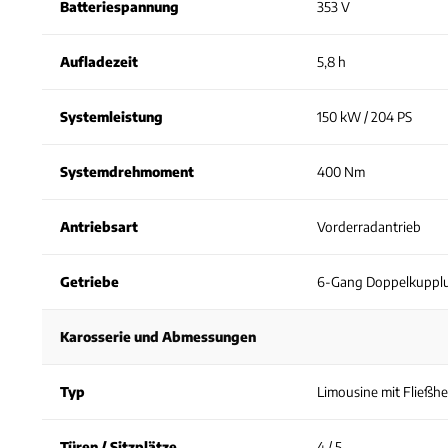
Batteriespannung
353 V
Aufladezeit
5,8 h
Systemleistung
150 kW / 204 PS
Systemdrehmoment
400 Nm
Antriebsart
Vorderradantrieb
Getriebe
6-Gang Doppelkupplu
Karosserie und Abmessungen
Typ
Limousine mit Fließh
Türen / Sitzplätze
4 / 5