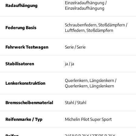
Einzelradaufhängung /
Radaufhängung
Einzelradaufhängung
Schraubenfedern, Stoßdämpfern /
Federung Basis
Luftfedern, Stoßdämpfern
Fahrwerk Testwagen
Serie / Serie
Stabilisatoren
ja / ja
Querlenkern, Längslenkern /
Lenkerkonstruktion
Querlenkern, Längslenkern
Bremsscheibenmaterial
Stahl / Stahl
Reifenmarke / Typ
Michelin Pilot Super Sport
Reifen
245/40 R 21 Y / 275/35 R 21 Y