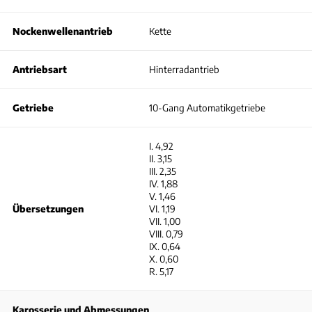
Nockenwellenantrieb
Kette
Antriebsart
Hinterradantrieb
Getriebe
10-Gang Automatikgetriebe
I. 4,92
II. 3,15
III. 2,35
IV. 1,88
V. 1,46
Übersetzungen
VI. 1,19
VII. 1,00
VIII. 0,79
IX. 0,64
X. 0,60
R. 5,17
Karosserie und Abmessungen