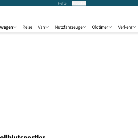
Hefte
Produkte
twagen
Reise
Van
Nutzfahrzeuge
Oldtimer
Verkehr
ollblutsportler