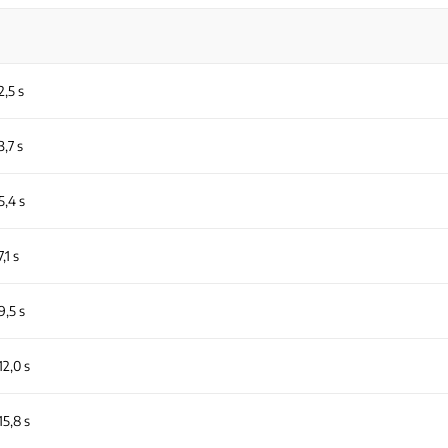
2,5 s
3,7 s
5,4 s
7,1 s
9,5 s
12,0 s
15,8 s