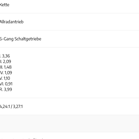
Kette
Allradantrieb
6-Gang Schaltgetriebe
I. 3,36
II. 2,09
III. 1,48
IV. 1,09
V. 1,10
VI. 0,91
R. 3,99
4,24:1 / 3,27:1