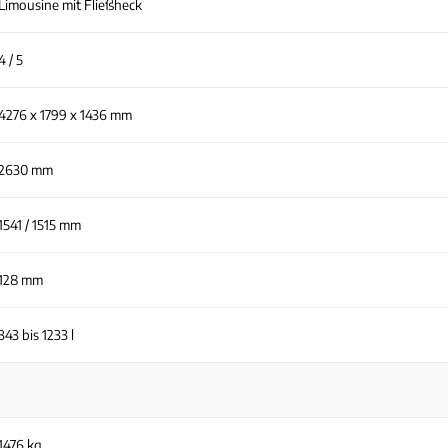
Limousine mit Fließheck
4 / 5
4276 x 1799 x 1436 mm
2630 mm
1541 / 1515 mm
128 mm
343 bis 1233 l
1476 kg