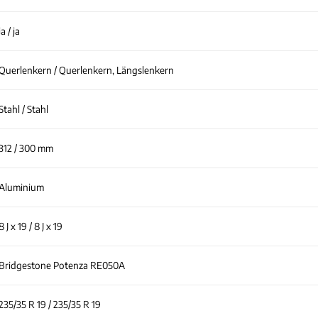
ja / ja
Querlenkern / Querlenkern, Längslenkern
Stahl / Stahl
312 / 300 mm
Aluminium
8 J x 19 / 8 J x 19
Bridgestone Potenza RE050A
235/35 R 19 / 235/35 R 19