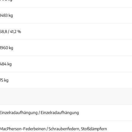
1483 kg
58,8 / 41,2 %
1960 kg
484 kg
75 kg
Einzelradaufhängung / Einzelradaufhängung
MacPherson-Federbeinen / Schraubenfedern, Stoßdämpfern