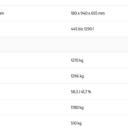
mm
180 x 940 x 655 mm
445 bis 1290 l
1270 kg
1296 kg
58,3 / 41,7 %
1780 kg
510 kg