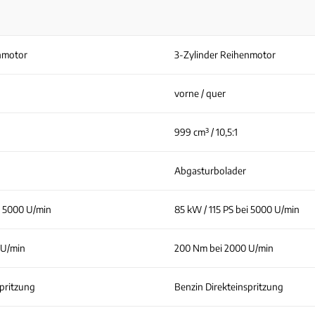
nmotor
3-Zylinder Reihenmotor
vorne / quer
999 cm³ / 10,5:1
Abgasturbolader
i 5000 U/min
85 kW / 115 PS bei 5000 U/min
 U/min
200 Nm bei 2000 U/min
spritzung
Benzin Direkteinspritzung