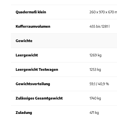
Quadermaß klein
260 x 970 x 670 
Kofferraumvolumen
455 bis 1281 l
Gewichte
Leergewicht
1269 kg
Leergewicht Testwagen
1253 kg
Gewichtsverteilung
59,1 / 40,9 %
Zulässiges Gesamtgewicht
1740 kg
Zuladung
471 kg