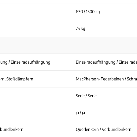
630 / 1500 kg
75 kg
gung / Einzelradaufhängung
Einzelradaufhängung / Einzelra
ern, Stoßdämpfern
MacPherson-Federbeinen / Schr
Serie / Serie
ja / ja
rbundlenkern
Querlenkern / Verbundlenkern