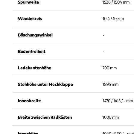
Spurweite
1526 / 1504 mm
Wendekreis
10,4 / 10,5 m
Böschungswinkel
-
Bodenfreiheit
-
Ladekantenhöhe
700 mm
Stehhöhe unter Heckklappe
1895 mm
Innenbreite
1470 / 1415 / – mm
Breite zwischen Radkästen
1000 mm
Innenhöhe
1040 / 960 / – mm