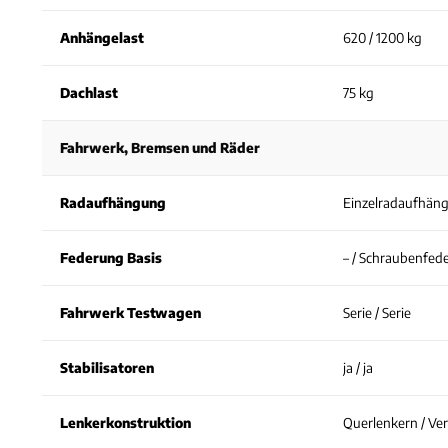
Anhängelast
620 / 1200 kg
Dachlast
75 kg
Fahrwerk, Bremsen und Räder
Radaufhängung
Einzelradaufhän
Federung Basis
– / Schraubenfed
Fahrwerk Testwagen
Serie / Serie
Stabilisatoren
ja / ja
Lenkerkonstruktion
Querlenkern / Ve