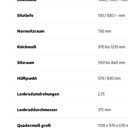
Sitztiefe
510 / 500 / – mm
Normsitzraum
730 mm
Knickmaß
970 bis 1210 mm
Sitzraum
590 bis 840 mm
Hüftpunkt
570 / 830 mm
Lenkradumdrehungen
2,75
Lenkraddurchmesser
375 mm
Quadermaß groß
1130 x 970 x 670