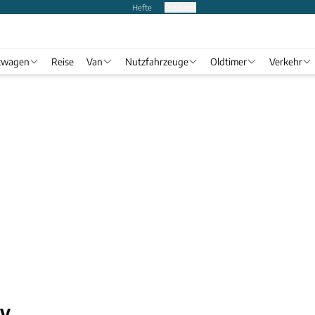
Hefte
Produkte
twagen
Reise
Van
Nutzfahrzeuge
Oldtimer
Verkehr
UV