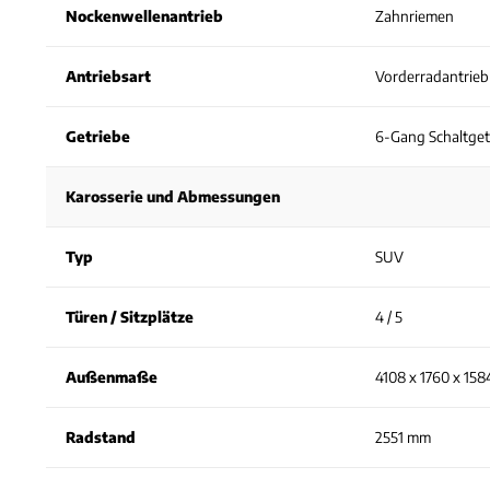
Nockenwellenantrieb
Zahnriemen
Antriebsart
Vorderradantrieb
Getriebe
6-Gang Schaltget
Karosserie und Abmessungen
Typ
SUV
Türen / Sitzplätze
4 / 5
Außenmaße
4108 x 1760 x 15
Radstand
2551 mm