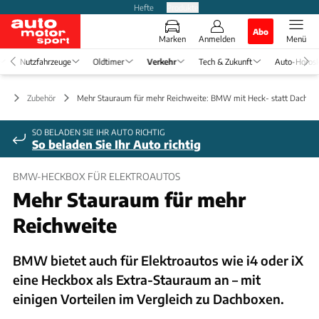
Hefte
Produkte
Abo
Marken
Anmelden
Menü
Nutzfahrzeuge
Oldtimer
Verkehr
Tech & Zukunft
Auto-Horos
hr
Zubehör
Mehr Stauraum für mehr Reichweite: BMW mit Heck- statt Dachbo
SO BELADEN SIE IHR AUTO RICHTIG
So beladen Sie Ihr Auto richtig
BMW-HECKBOX FÜR ELEKTROAUTOS
Mehr Stauraum für mehr
Reichweite
BMW bietet auch für Elektroautos wie i4 oder iX
eine Heckbox als Extra-Stauraum an – mit
einigen Vorteilen im Vergleich zu Dachboxen.