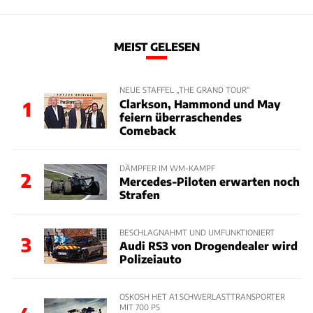
MEIST GELESEN
NEUE STAFFEL „THE GRAND TOUR“
Clarkson, Hammond und May
1
feiern überraschendes
Comeback
DÄMPFER IM WM-KAMPF
2
Mercedes-Piloten erwarten noch
Strafen
BESCHLAGNAHMT UND UMFUNKTIONIERT
3
Audi RS3 von Drogendealer wird
Polizeiauto
OSKOSH HET A1 SCHWERLASTTRANSPORTER
MIT 700 PS