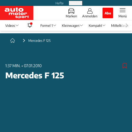
Hefte
Produkte
Abo
Marken
Anmelden
Menü
Videos
Formel 1
Kleinwagen
Kompakt
Mittelklasse
Mercedes F 125
1:37 MIN.
•
07.01.2010
Mercedes F 125