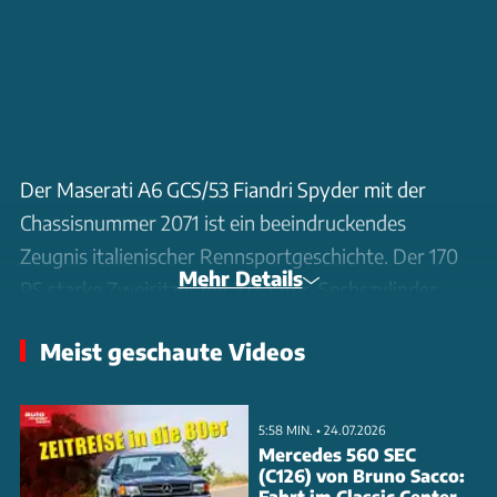
Der Maserati A6 GCS/53 Fiandri Spyder mit der
Chassisnummer 2071 ist ein beeindruckendes
Zeugnis italienischer Rennsportgeschichte. Der 170
Mehr Details
PS starke Zweisitzer mit 2,0-Liter-Sechszylinder
feierte 1954 bei der Tour de France Automobile
Meist geschaute Videos
seinen größten Erfolg: Platz 6 im Gesamtklassement
und ein Klassensieg. Das Video zeigt den perfekt
erhaltenen Rennwagen, der trotz intensiver
5:58 MIN. • 24.07.2026
Rennnutzung, unter anderem bei der Mille Miglia
Mercedes 560 SEC
(C126) von Bruno Sacco:
1956, nahezu unfallfrei blieb. Besonders interessant:
Fahrt im Classic Center