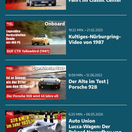
Der jüngste Verkäufer besaß den Maserati bereits
zum zweiten Mal. Bei der Artcurial-Auktion erzielte
der Sportwagen einen Preis von 3,4 Millionen Euro.
19:22 MIN. • 21.02.2025
Der Rennwagen besticht durch seinen
Kultiges-Nürburgring-
Reihensechszylinder mit drei Doppelvergasern und
Video von 1987
Doppelzündung, der bei 7.300 U/min seine
Maximalleistung entwickelt.
ANZEIGE
8:09 MIN. • 12.06.2022
Der Alte im Test |
Porsche 928
6:20 MIN. • 06.05.2026
Auto Union
Lucca‑Wagen: Der
Rekord‑Neuaufbau von