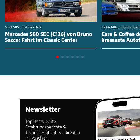
den Komplikationen nach einer Gallenblasen-
Operation. Bis dahin hatte er im Rahmen der Serie 36
Bilder von acht Modellen sowie 13 Zeichnungen
5:58 MIN. • 24.07.2026
16:44 MIN. • 20.05.2026
fertig – 30 dieser Bilder und die Zeichnungen sind im
Mercedes 560 SEC (C126) von Bruno
Cars & Coffee d
Besitz der Mercedes-Benz Art Collection. Der jetzt
Sacco: Fahrt im Classic Center
krasseste Autot
von Brabus restaurierte 300 SL war das erste Auto,
das Warhol als Vorlage für die Cars-Serie genutzt
hat. Das Kennzeichen des Autos lautet EI-DR 1.
ANZEIGE
Newsletter
Top-Tests, echte
Erfahrungsberichte &
Technik-Highlights – direkt in
Ihr Postfach.