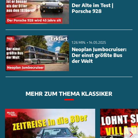
Der Alte im Test |
Porsche 928
1:26 MIN. • 14.05.2025
Neoplan Jumbocruiser:
Der einst größte Bus
der Welt
MEHR ZUM THEMA KLASSIKER
Mercedes wollte Andy Warhols Cars-Kunstwerke
zum 100. Geburtstag des Automobils haben. Die
Serie sollte 80 Werke umfassen, die 20 Modelle von
Mercedes zeigen. Aber der seinerzeit 58-jährige
Warhol starb überraschend am 22. Februar 1987 an