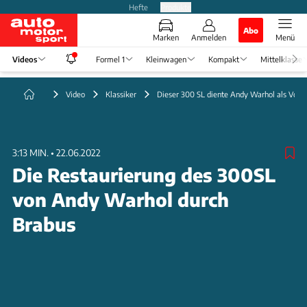
Hefte
Produkte
Abo
Marken
Anmelden
Menü
Videos
Formel 1
Kleinwagen
Kompakt
Mittelklasse
Video
Klassiker
Dieser 300 SL diente Andy Warhol als Vorl
3:13 MIN.
•
22.06.2022
Die Restaurierung des 300SL
von Andy Warhol durch
Brabus