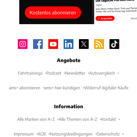
Kostenlos abonnieren
Der 300 SL gehörte 1986 einem Zahnarzt aus dem
zirka acht Kilometer nordöstlich von Ingolstadt
Angebote
gelegenen Kösching – das damalige zum Landkreis
Fahrtrainings
Podcast
Newsletter
Autovergleich
Eichstätt gehörende Kennzeichen verewigte Warhol
auch im dazugehörigen Siebdruck-Kunstwerk. Dies
ams+ abonnieren
ams+ hier kündigen
Widerruf digitaler Käufe
half den Spezialisten von Brabus, das Auto zu
identifizieren. Als der Zahnarzt im Jahr 2020 starb,
Information
verkauften seine Erben dessen Fahrzeugsammlung.
Alle Marken von A-Z
Alle Themen von A-Z
Kontakt
Oldtimer-Händler Axel Schuette hatte sowohl die
Warhol-Kunstwerke als auch den originalen 300 SL
Impressum
AGB
Nutzungsbedingungen
Datenschutz