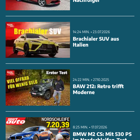
geteilte Rückbank legt sich komplett eben um. Das
modernere Cockpit bietet mehr Ablagen, bessere
Konnektivität und ein schnelleres Infotainment-
14:24 MIN. • 23.07.2026
System.
Brachialer SUV aus
Italien
ANZEIGE
24:22 MIN. • 27.10.2025
BAW 212: Retro trifft
Moderne
8:25 MIN. • 17.07.2026
BMW M2 CS: Mit 530 PS
im Nordschleifen-Test