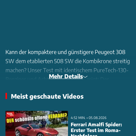
Kann der kompaktere und günstigere Peugeot 308
SW dem etablierten 508 SW die Kombikrone streitig
machen? Unser Test mit identischem PureTech-130-
Mehr Details
Benziner und Achtgangautomatik zeigt: Der
Dreizylinder-Turbo überzeugt in beiden Modellen
Meist geschaute Videos
mit Lebendigkeit und Sparsamkeit.
Überraschung im Praxis-Check: Der 308 SW punktet
4:52 MIN. • 05.08.2026
mit durchdachteren Details. Sein Kofferraum ist
Ferrari Amalfi Spider:
Erster Test im Roma-
trotz kompakterer Außenmaße größer, die dreifach
Nachfolger