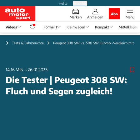
Hefte
Produkte
Abo
Marken
Anmelden
Menü
Videos
Formel 1
Kleinwagen
Kompakt
Mittelklasse
eo
Tests & Fahrberichte
Peugeot 308 SW vs. 508 SW | Kombi-Vergleich mit Pur
14:16 MIN.
•
26.01.2023
Die Tester | Peugeot 308 SW:
Fluch und Segen zugleich!