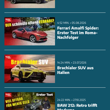
inklusive Versicherung, Steuer und Wartung
belaufen sich bei 15.000 Jahreskilometern auf 213
Euro. Wer 30.000 Kilometer fährt, muss mit 383
4:52 MIN. • 05.08.2026
Euro kalkulieren. Der mindestens 33.985 Euro teure
Ferrari Amalfi Spider:
Erster Test im Roma-
Kombi überzeugt dabei mit reichhaltiger Assistenz-
Nachfolger
und Lichtausstattung sowie gutem Komfort.
ANZEIGE
14:24 MIN. • 23.07.2026
Brachialer SUV aus
Italien
24:22 MIN. • 27.10.2025
BAW 212: Retro trifft
Moderne