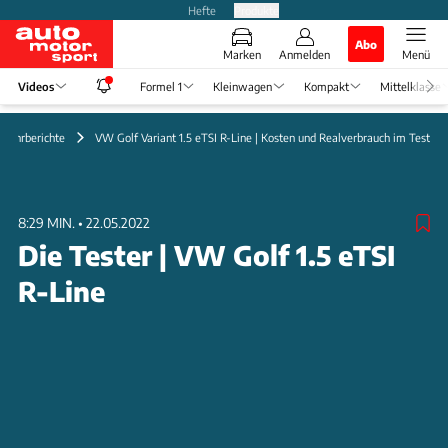
Hefte
Produkte
Abo
Marken
Anmelden
Menü
Videos
Formel 1
Kleinwagen
Kompakt
Mittelklasse
 Fahrberichte
VW Golf Variant 1.5 eTSI R-Line | Kosten und Realverbrauch im Test
8:29 MIN.
•
22.05.2022
Die Tester | VW Golf 1.5 eTSI
R-Line