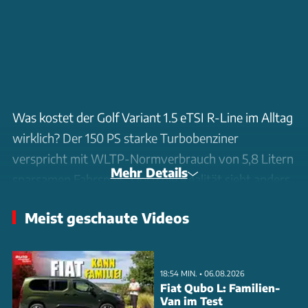
Was kostet der Golf Variant 1.5 eTSI R-Line im Alltag
wirklich? Der 150 PS starke Turbobenziner
verspricht mit WLTP-Normverbrauch von 5,8 Litern
Mehr Details
sparsamen Fahrspaß. Doch die Realität sieht anders
aus: Im Test ermitteln wir einen
Meist geschaute Videos
Durchschnittsverbrauch von 6,7 Litern Super, was
bei aktuellem Spritpreis 11,93 Euro pro 100 Kilometer
bedeutet. Sparsame Fahrer kommen mit 5,3 Litern
18:54 MIN. • 06.08.2026
aus, sportliche Piloten müssen dagegen mit bis zu 8,7
Fiat Qubo L: Familien-
Van im Test
Litern rechnen. Die monatlichen Unterhaltskosten