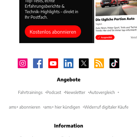
Top-Tests, echte
Erfahrungsberichte &
Technik-Highlights – direkt in
Ihr Postfach.
Kostenlos abonnieren
Angebote
Fahrtrainings
Podcast
Newsletter
Autovergleich
ams+ abonnieren
ams+ hier kündigen
Widerruf digitaler Käufe
Information