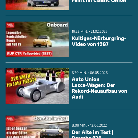
19:22 MIN. • 21.02.2025
Kultiges-Nürburgring-
Video von 1987
6:20 MIN. • 06.05.2026
Auto Union
Lucca‑Wagen: Der
Rekord‑Neuaufbau von
Audi
8:09 MIN. • 12.06.2022
Der Alte im Test |
Porsche 928