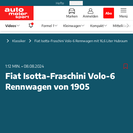
Hefte
Produkte
Abo
Marken
Anmelden
Menü
Videos
Formel 1
Kleinwagen
Kompakt
Mittelklasse
eo
Klassiker
Fiat Isotta-Fraschini Volo-6 Rennwagen mit 16,6 Liter Hubraum
1:12 MIN.
•
08.08.2024
Fiat Isotta-Fraschini Volo-6
Rennwagen von 1905