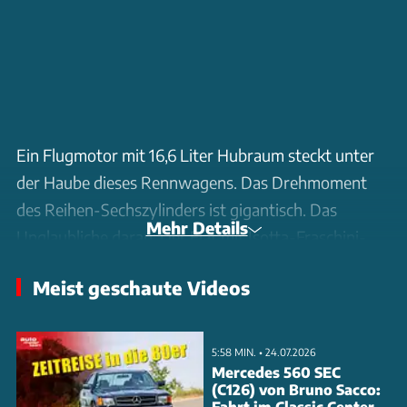
Ein Flugmotor mit 16,6 Liter Hubraum steckt unter
der Haube dieses Rennwagens. Das Drehmoment
des Reihen-Sechszylinders ist gigantisch. Das
Mehr Details
Unglaubliche daran: Der Fiat mit Isotta-Fraschini-
Antrieb hat eine Straßenzulassung. Zumindest in
Meist geschaute Videos
UK.
5:58 MIN. • 24.07.2026
Mercedes 560 SEC
(C126) von Bruno Sacco:
Fahrt im Classic Center