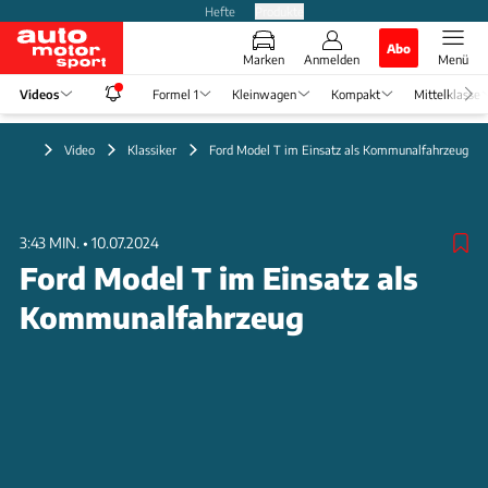
Hefte
Produkte
Abo
Marken
Anmelden
Menü
Videos
Formel 1
Kleinwagen
Kompakt
Mittelklasse
Video
Klassiker
Ford Model T im Einsatz als Kommunalfahrzeug
3:43 MIN.
•
10.07.2024
Ford Model T im Einsatz als
Kommunalfahrzeug