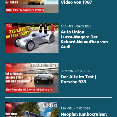
Video von 1987
6:20 MIN. • 06.05.2026
Auto Union
Lucca‑Wagen: Der
Rekord‑Neuaufbau von
Audi
8:09 MIN. • 12.06.2022
Der Alte im Test |
Porsche 928
1:26 MIN. • 14.05.2025
Neoplan Jumbocruiser: